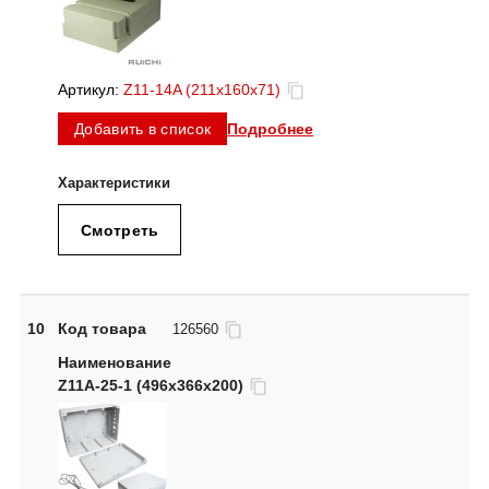
Артикул:
Z11-14A (211x160x71)
Подробнее
Добавить в список
Смотреть
10
Код товара
126560
Z11A-25-1 (496х366х200)