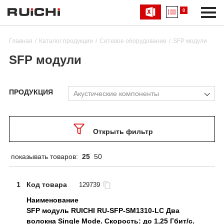
0
Главная
Каталог продукции
Сетевое оборудование
SFP модули
SFP модули
ПРОДУКЦИЯ
Акустические компоненты
Открыть фильтр
показывать товаров:
25
50
1
Код товара
129739
SFP модуль RUICHI RU-SFP-SM1310-LC Два
Тип
Тип
Тип
Тип
Тип
Тип
Медный SFP модуль
Oптический SFP
Oптический SFP
Oптический SFP
Oптический SFP
Oптический SFP
волокна Single Mode. Скорость: до 1,25 Гбит/c.
модуль
модуль
модуль
модуль
модуль