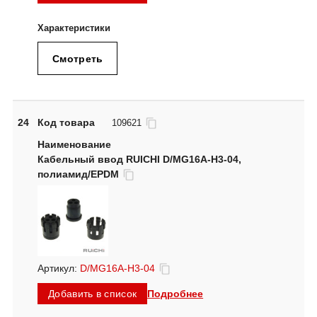
Смотреть
24
Код товара
109621
Кабельный ввод RUICHI D/MG16A-H3-04,
полиамид/EPDM
Артикул:
D/MG16A-H3-04
Подробнее
Добавить в список