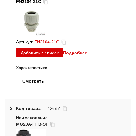
FN2104-21G
Артикул:
FN2104-21G
Подробнее
Добавить в список
Смотреть
2
Код товара
126754
MG20A-HFB-ST