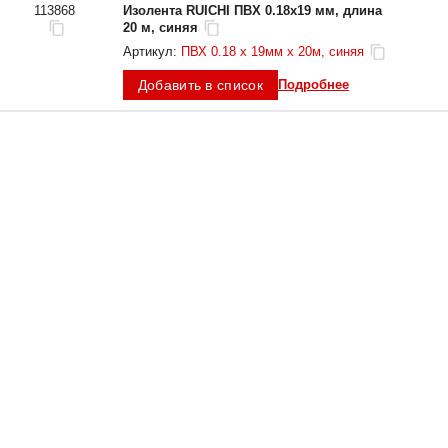
113868
Изолента RUICHI ПВХ 0.18х19 мм, длина
Ширина, мм
19
20 м, синяя
Артикул:
ПВХ 0.18 х 19мм х 20м, синяя
Толщина, мм
0,18
Добавить в список
Подробнее
Масса, кг
-
Длина, м
20