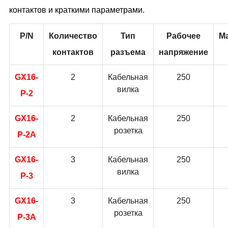
контактов и краткими параметрами.
P/N
Количество
Тип
Рабочее
М
контактов
разъема
напряжение
GX16-
2
Кабельная
250
вилка
P-2
GX16-
2
Кабельная
250
розетка
P-2A
GX16-
3
Кабельная
250
вилка
P-3
GX16-
3
Кабельная
250
розетка
P-3A