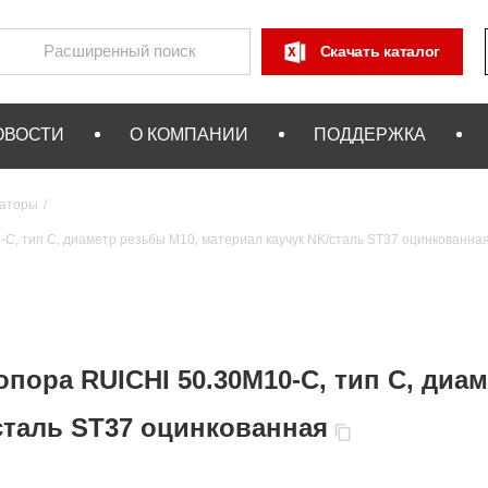
Скачать каталог
ОВОСТИ
О КОМПАНИИ
ПОДДЕРЖКА
аторы
, тип С, диаметр резьбы М10, материал каучук NK/сталь ST37 оцинкованна
ора RUICHI 50.30М10-С, тип С, диам
сталь ST37 оцинкованная