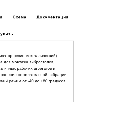
и
Схема
Документация
купить
изатор резинометаллический)
а для монтажа вибростолов,
азличных рабочих агрегатов и
странение нежелательной вибрации.
ий режим от -40 до +80 градусов