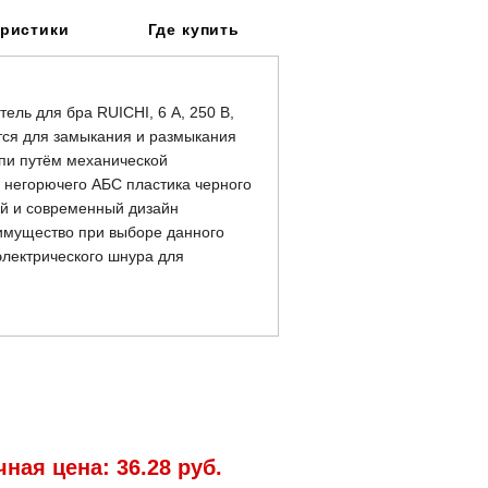
еристики
Где купить
ль для бра RUICHI, 6 А, 250 В,
ется для замыкания и размыкания
епи путём механической
з негорючего АБС пластика черного
ый и современный дизайн
имущество при выборе данного
лектрического шнура для
ная цена:
36.28 руб.