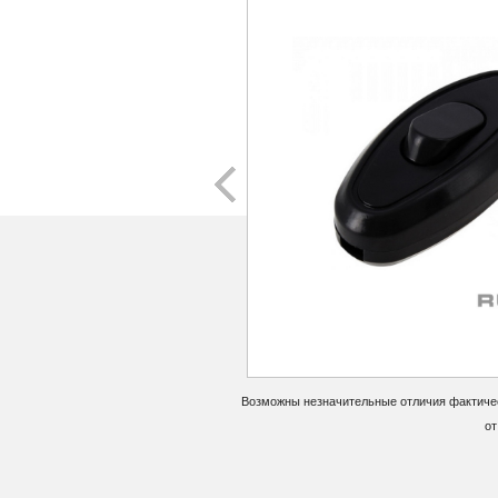
Возможны незначительные отличия фактичес
от