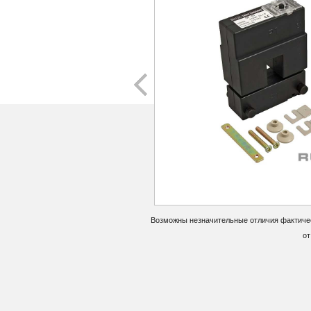
Возможны незначительные отличия фактичес
от