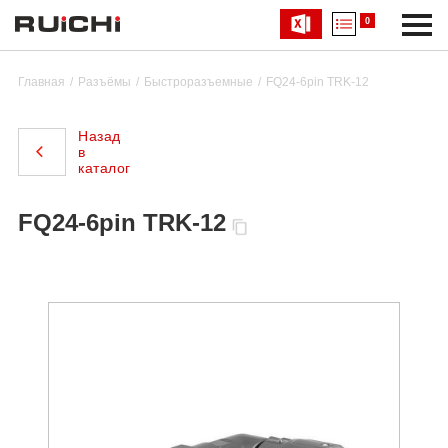
0
Главная
Разъёмы
Быстроразъемные
FQ24-6pin TRK-12
Назад
в
каталог
FQ24-6pin TRK-12