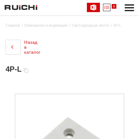
0
Главная
Освещение и индикация
Светодиодная лента
4P-L
Назад
в
каталог
4P-L